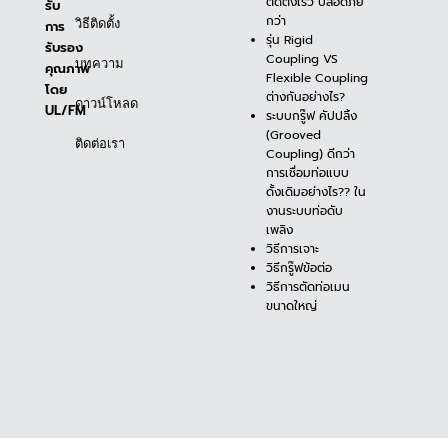
ติดตั้งเร็ว ปลอดภัย
รับ
กว่า
วิธีติดตั้ง
การ
รุ่น Rigid
รับรอง
Coupling VS
บทความ
คุณภาพ
Flexible Coupling
โดย
ต่างกันอย่างไร?
ดาวน์โหลด
UL/FM
ระบบกรู๊ฟ คัปปลิ้ง
(Grooved
ติดต่อเรา
Coupling) ดีกว่า
การเชื่อมท่อแบบ
ดั้งเดิมอย่างไร?? ใน
งานระบบท่อดับ
เพลิง
วิธีการเจาะ
วิธีกรู๊ฟข้อต่อ
วิธีการตัดท่อเมน
ขนาดใหญ่