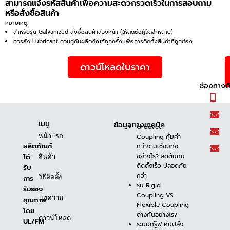
สามารถแจ้งรหัสสินค้าเพื่อความสะดวกรวดเร็วในการสอบถาม
หรือสั่งซื้อสินค้า
หมายเหตุ:
สำหรับรุ่น Galvanized สั่งซื้อสินค้าล่วงหน้า (ให้ติดต่อผู้จัดจำหนาย)
ควรสั่ง Lubricant ควบคู่กับผลิตภัณฑ์ทุกครั้ง เพื่อการติดตั้งสินค้าที่ถูกต้อง
ดาวน์โหลดใบราคา
ช่องทางต
เมนู
ข้อมูลทางเทคนิค
ข้อมูลทางเทคนิค
Grooved
Coupling คุ้มค่า
หน้าแรก
ผลิตภัณฑ์
กว่างานเชื่อมท่อ
อย่างไร? ลดต้นทุน
ได้
สินค้า
ติดตั้งเร็ว ปลอดภัย
รับ
กว่า
วิธีติดตั้ง
การ
รุ่น Rigid
รับรอง
Coupling VS
บทความ
คุณภาพ
Flexible Coupling
โดย
ต่างกันอย่างไร?
ดาวน์โหลด
UL/FM
ระบบกรู๊ฟ คัปปลิ้ง