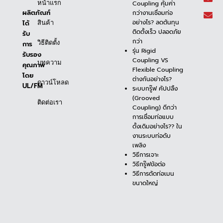
Coupling คุ้มค่า
หน้าแรก
ผลิตภัณฑ์
กว่างานเชื่อมท่อ
อย่างไร? ลดต้นทุน
ได้
สินค้า
ติดตั้งเร็ว ปลอดภัย
รับ
กว่า
วิธีติดตั้ง
การ
รุ่น Rigid
รับรอง
Coupling VS
บทความ
คุณภาพ
Flexible Coupling
โดย
ต่างกันอย่างไร?
ดาวน์โหลด
UL/FM
ระบบกรู๊ฟ คัปปลิ้ง
(Grooved
ติดต่อเรา
Coupling) ดีกว่า
การเชื่อมท่อแบบ
ดั้งเดิมอย่างไร?? ใน
งานระบบท่อดับ
เพลิง
วิธีการเจาะ
วิธีกรู๊ฟข้อต่อ
วิธีการตัดท่อเมน
ขนาดใหญ่